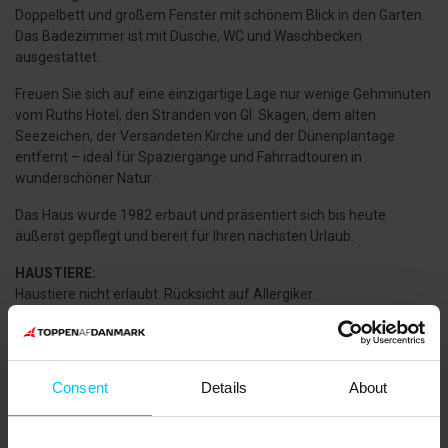
Doppelbett und großem Fenster mit schönem Blick in den Garten.
Das Badezimmer ist mit Dusche, WC und Waschbecken
ausgestattet.
Freuen Sie sich auf eine einzigartige Lage nur wenige Gehminuten
vom Ruths Hotel, den Stränden von Gl. Skagen, dem alten
Seezeichen, der Versandeten Kirche und der Dünenplantage
entfernt – ideal für Spaziergänge und Fahrradtouren in
wunderschöner Natur.
Das Haus wurde 1982 erbaut und präsentiert sich bis heute
äußerst gepflegt und bereit für Ihren nächsten Urlaub.
HAUSTIERE:
Haustiere nicht erlaubt. Rücksicht auf Allergiker.
WISSENSWERTES:
Der Mieter muss mindestens 25 Jahre alt sein und während des
gesamten Aufenthalts anwesend sein.
Consent
Details
About
Das Erdgeschoss ist auf versetzten Ebenen gestaltet.
Elektroheizung. Verbrauchskosten werden nach Zählerstand