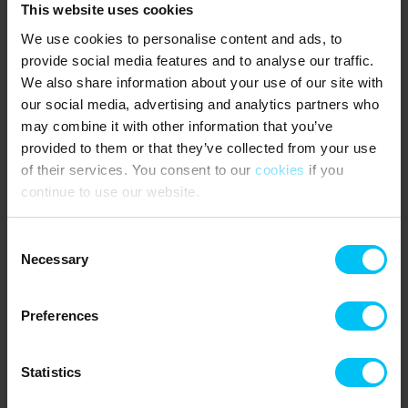
This website uses cookies
abgerechnet.
We use cookies to personalise content and ads, to
Endreinigung kann hinzugebucht werden.
provide social media features and to analyse our traffic.
We also share information about your use of our site with
Die Fliesenböden verfügen nicht über Fußbodenheizung. Im
our social media, advertising and analytics partners who
Eingangsbereich steht ein Korb mit Hausschuhen zur freien
Nutzung bereit.
may combine it with other information that you’ve
provided to them or that they’ve collected from your use
Keine Spülmaschine und keine Waschmaschine vorhanden.
of their services. You consent to our
cookies
if you
continue to use our website.
EINKAUFSMÖGLICHKEITEN:
Supermarkt 1 km
Consent
ÖFFENTLICHER VERKEHR:
Necessary
Selection
Bahnhaltepunkt Frederikshavnsvej 2,4 km
Preferences
Mietinformationen
Agentur
Statistics
Toppen af Danmark