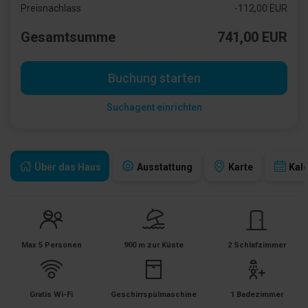
Preisnachlass
-112,00 EUR
Gesamtsumme
741,00 EUR
Buchung starten
Suchagent einrichten
Über das Haus
Ausstattung
Karte
Kal
Max 5 Personen
900 m zur Küste
2 Schlafzimmer
Gratis Wi-Fi
Geschirrspülmaschine
1 Badezimmer