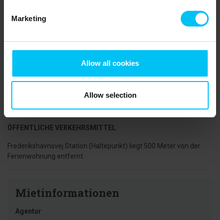
Bett 90 x 200 cm.)
Marketing
Zugang zum großen Garten, der mit den Gästen in den anderen
beiden Wohnungen im Haus geteilt wird.
Schaukel im Garten.
Allow all cookies
Badehocker für Kinder für den Einsatz im Badezimmer.
NÄCHSTE EINKAUFSMÖGLICHKEIT
:
Allow selection
Lidl liegt 650 Meter von der Ferienwohnung entfernt.
ÖFFENTLICHE VERKEHRSMITTEL
:
Frederikshavnsvej Station (Haltepunkt) liegt 500 Meter von der
Ferienwohnung entfernt.
Mietinformationen
Agentur