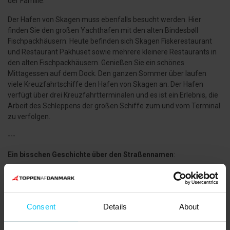
der Familie.
Der Hafen von Skagen muss ebenfalls besucht werden. Hier
finden Sie den großen Yachthafen mit den alten Bindesbøll
Fischpackhäusern. Heute befinden sich Skagen Fiskerestaurant
und Restaurant Pakhuset sowie mehrere kleinere Restaurants in
den alten Fischpackhäusern. Genießen Sie ein schönes
Mittagessen auf dem Dock. Den ganzen Sommer über laufen
viele Kreuzfahrtschiffe den Hafen von Skagen an. Der Hafen
verfügt über drei Kreuzfahrtterminalen und es ist ein Erlebnis, die
Arbeit des Schleppens der großen Schiffe zum und vom Terminal
zu verfolgen.
---
Ein bisschen Geschichte über den Straßennamen
:
Buttertröpfeln wurden in den 1800er Jahren häufig bei
Strandwaren gefunden. Bei einer einzigen Strandung trieb Butter
bei Nordstrand in Skagen in einer solchen Menge ein, dass die
Straße dorthin Buttervej genannt wurde.
Consent
Details
About
---