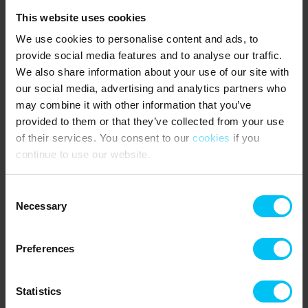
This website uses cookies
HAUSTIERE
:
We use cookies to personalise content and ads, to
Haustiere nicht erlaubt.
provide social media features and to analyse our traffic.
WISSENSWERTES
:
We also share information about your use of our site with
our social media, advertising and analytics partners who
Der Mieter muss mindestens 25 Jahre alt sein und während der
may combine it with other information that you’ve
gesamten Mietzeit anwesend sein.
provided to them or that they’ve collected from your use
1 Parkplatz direkt am Ferienhaus.
of their services. You consent to our
cookies
if you
continue to use our website.
Treppe von der Straße bis zur Eingangstür des Hauses.
Festverbrauchszuschlag für Strom, Wasser und Heizung.
Consent
Necessary
Selection
Die Endreinigung kann erworben werden.
Die Reinigung des Gartengrills ist nicht im Preis inbegriffen und
Preferences
obliegt der Mieter, sowohl bei bestellter als auch bei
obligatorischer Endreinigung.
Statistics
Schlafplätze: 1 Schlafzimmer mit Doppelbett (180 x 200 cm.), 1
Schlafzimmer mit Etagenbett (unteres Bett 140 x 200 cm, oberes