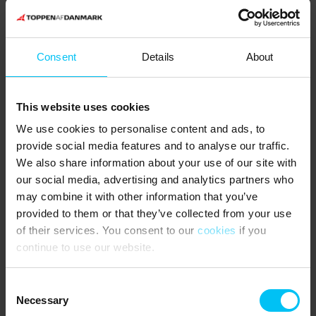
Waschmaschine und Trockner im verschlossenen Schuppen
verfügbar.
NÄCHSTE EINKAUFSMÖGLICHKEITEN
:
Consent
Details
About
Super Spar liegt 500 Meter vom Ferienhaus entfernt.
ÖFFENTLICHER VERKEHR
:
This website uses cookies
We use cookies to personalise content and ads, to
Skagen Bahnhof liegt 500 Meter vom Ferienhaus entfernt - über
einen Fußweg.
provide social media features and to analyse our traffic.
We also share information about your use of our site with
our social media, advertising and analytics partners who
Das sagen andere Urlauber
may combine it with other information that you’ve
4,7 • 2 Bewertungen
provided to them or that they’ve collected from your use
Haus
of their services. You consent to our
Grundstück
cookies
Bereich
if you
4,5
4,5
5,0
continue to use our website.
Consent
Bernhard Schaal
Juni 2026
Necessary
Selection
Das Haus war bei der Anreise sauber. Es bietet