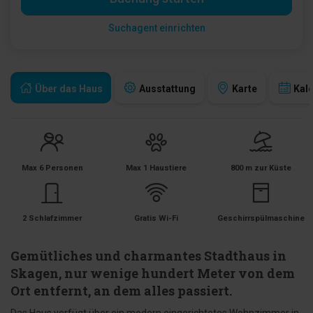
Suchagent einrichten
Über das Haus
Ausstattung
Karte
Kal
Max 6 Personen
Max 1 Haustiere
800 m zur Küste
2 Schlafzimmer
Gratis Wi-Fi
Geschirrspülmaschine
Gemütliches und charmantes Stadthaus in
Skagen, nur wenige hundert Meter von dem
Ort entfernt, an dem alles passiert.