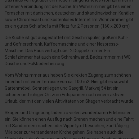
Das Haus verfügt über ein modern eingerichtetes Wohnzimmer in
offener Verbindung mit der Küche. Im Wohnzimmer gibt es einen
Fernseher mit dänischen, deutschen und skandinavischen Kanälen
sowie Chromecast und kostenloses Internet. Im Wohnzimmer gibt
es ein gutes Schlafsofa mit Platz für 2 Personen (160 x 200 cm).
Die Küche ist gut ausgestattet mit Geschirrspüler, großem Kühl-
und Gefrierschrank, Kaffeemaschine und einer Nespresso-
Maschine. Das Haus verfügt über 2 Doppelzimmer. Ein
Schlafzimmer hat auch eine Schrankwand. Badezimmer mit WC,
Dusche und Fußbodenheizung.
Vom Wohnzimmer aus haben Sie direkten Zugang zum schönen
Innenhof mit einer Terrasse von ca. 100 m2. Hier gibt es sowohl
Gartenmöbel, Sonnenliegen und Gasgrill. Markvej 54 ist ein
schöner und ruhiger Ort zum Entspannen nach einem aktiven
Urlaub, der mit den vielen Aktivitäten von Skagen verbracht wurde.
Skagen und Umgebung laden zu vielen wunderbaren Erlebnissen
ein. Sie können einen Ausflug nach Grenen machen und eine Fahrt
mit Sandormen machen oder Vippefyret besuchen, zur Råbjerg
Mile oder zur versandenten Kirche gehen. Sie haben auch die
Möglichkeit, die Kunstmuseen Skagens Museum, Anchers Hus und