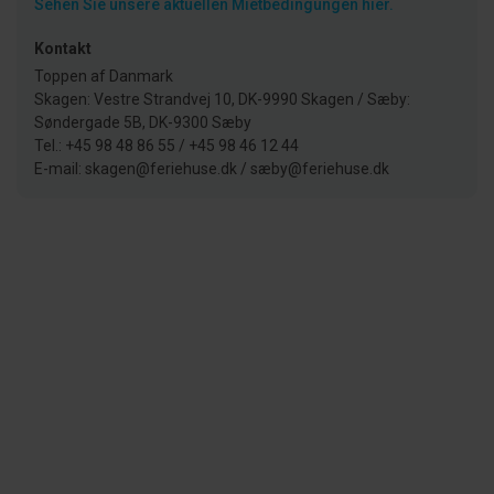
Sehen Sie unsere aktuellen Mietbedingungen hier.
Kontakt
Toppen af Danmark
Skagen: Vestre Strandvej 10, DK-9990 Skagen / Sæby:
Søndergade 5B, DK-9300 Sæby
Tel.: +45 98 48 86 55 / +45 98 46 12 44
E-mail: skagen@feriehuse.dk / sæby@feriehuse.dk