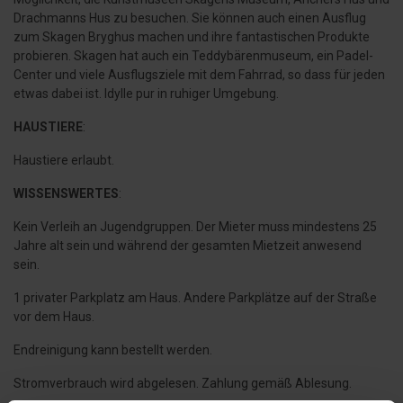
Drachmanns Hus zu besuchen. Sie können auch einen Ausflug
zum Skagen Bryghus machen und ihre fantastischen Produkte
probieren. Skagen hat auch ein Teddybärenmuseum, ein Padel-
Center und viele Ausflugsziele mit dem Fahrrad, so dass für jeden
etwas dabei ist. Idylle pur in ruhiger Umgebung.
HAUSTIERE
:
Haustiere erlaubt.
WISSENSWERTES
:
Kein Verleih an Jugendgruppen. Der Mieter muss mindestens 25
Jahre alt sein und während der gesamten Mietzeit anwesend
sein.
1 privater Parkplatz am Haus. Andere Parkplätze auf der Straße
vor dem Haus.
Endreinigung kann bestellt werden.
Stromverbrauch wird abgelesen. Zahlung gemäß Ablesung.