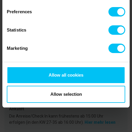
alles, was man für den Alltag benötigt. Es ist
alles in wenigen Minuten fußläufig zu
Preferences
erreichen. Wir waren zu zweit da. Optimal.
Deutschland
Statistics
Marketing
Mietinformationen
Agentur
Allow all cookies
Toppen af Danmark
CVR: 25450388
Allow selection
Ankunft
Die Anreise/Check In kann frühestens ab 15:00 Uhr
erfolgen (in den KW 27-35 ab 16:00 Uhr).
Hier mehr lesen