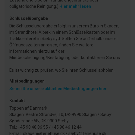
Zustand und 9:00 Uhr für die angeordnete oder
obligatorische Reinigung.)
Hier mehr lesen
Schlüsselübergabe
Die Schlüsselübergabe erfolgt in unserem Büro in Skagen,
im Strandhotel Ålbæk in einem Schlüsselkasten oder im
Trafikcenteret in Sæby syd. Sollten Sie außerhalb unserer
Öffnungszeiten anreisen, finden Sie weitere
Informationen hierzu auf der
Mietbescheinigung/Bestätigung oder kontaktieren Sie uns.
Es ist wichtig zu prüfen, wo Sie Ihren Schlüssel abholen.
Mietbedingungen
Sehen Sie unsere aktuellen Mietbedingungen hier.
Kontakt
Toppen af Danmark
Skagen: Vestre Strandvej 10, DK-9990 Skagen / Sæby:
Søndergade 5B, DK-9300 Sæby
Tel.: +45 98 48 86 55 / +45 98 46 12 44
E-mail: skagen@feriehuse.dk / sæby@feriehuse.dk