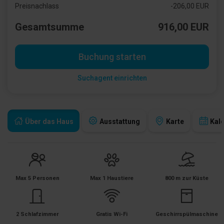
Preisnachlass
-206,00 EUR
Gesamtsumme
916,00 EUR
Buchung starten
Suchagent einrichten
Über das Haus
Ausstattung
Karte
Kal
Max 5 Personen
Max 1 Haustiere
800 m zur Küste
2 Schlafzimmer
Gratis Wi-Fi
Geschirrspülmaschine