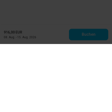
916,00 EUR
Buchen
08. Aug. - 15. Aug. 2026
Toppen af Danmark
Vestre Strandvej 10
DK-9990 Skagen
info@feriehuse.dk
+45 98 48 86 55
Besuchen Sie unser Facebook