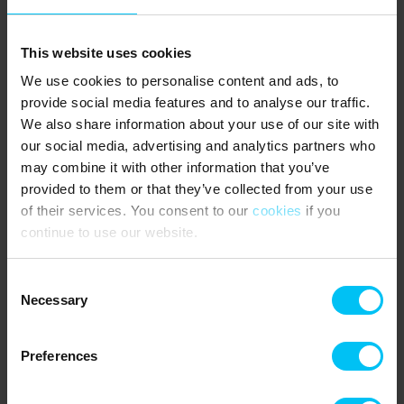
Für Familien mit Kindern ist ein Besuch des großen Erlebnis-
Spielplatzes beim Kulturhaus Kappelborg ein Muss. Für größere
This website uses cookies
Kinder ist der Skatepark ein fantastischer Ort – denken Sie daran,
eigenes Scooter oder Skateboard mitzubringen.
We use cookies to personalise content and ads, to
provide social media features and to analyse our traffic.
Der Yachthafen von Skagen bei den alten Bindesbøll-
Fischpackhäusern liegt nur einen kurzen Spaziergang von der
We also share information about your use of our site with
Ferienwohnung entfernt. In den historischen Gebäuden befinden
our social media, advertising and analytics partners who
sich heute das Skagen Fiskerestaurant sowie Restaurant
may combine it with other information that you’ve
Pakhuset. Außerdem gibt es hier mehrere kleinere Restaurants,
provided to them or that they’ve collected from your use
die während der Sommersaison geöffnet sind. Hier werden
of their services. You consent to our
cookies
if you
Fischspezialitäten serviert, die Sie draußen auf der Kaimauer
continue to use our website.
genießen können.
Während Ihres Urlaubs sollten Sie auch Grenen, die nördlichste
Consent
Spitze Dänemarks, besuchen – dort treffen Skagerrak und
Necessary
Selection
Kattegat aufeinander.
Besuchen Sie außerdem das Kystmuseet, wo Sie spannende
Preferences
Geschichten über frühere Schiffstrandungen, die Wanderdünen
und die vielen Leuchttürme der Region hören können: Skagen Rev
Fyrschiff, Det Grå Fyr, Det Hvide Fyr, Vippefyret und Skagen Vest.