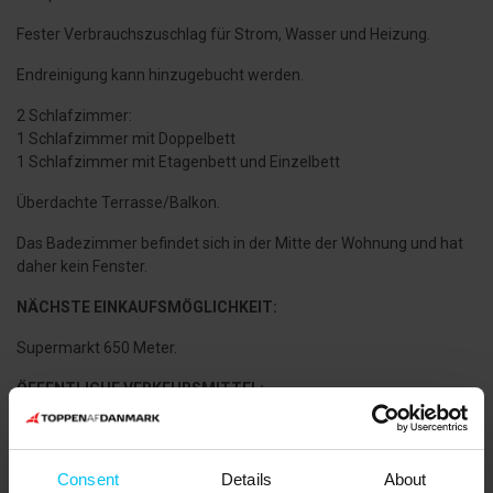
Fester Verbrauchszuschlag für Strom, Wasser und Heizung.
Endreinigung kann hinzugebucht werden.
2 Schlafzimmer:
1 Schlafzimmer mit Doppelbett
1 Schlafzimmer mit Etagenbett und Einzelbett
Überdachte Terrasse/Balkon.
Das Badezimmer befindet sich in der Mitte der Wohnung und hat
daher kein Fenster.
NÄCHSTE EINKAUFSMÖGLICHKEIT:
Supermarkt 650 Meter.
ÖFFENTLICHE VERKEHRSMITTEL:
Bahnhaltepunkt Frederikshavnsvej 1 km.
DIE UMGEBUNG:
Consent
Details
About