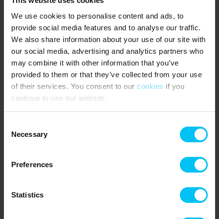
This website uses cookies
arbeitete. Einige seiner Werke sind ebenfalls dort ausgestellt.
Auch das Küstenmuseum und die Versandete Kirche befinden sich
We use cookies to personalise content and ads, to
in kurzer Entfernung zur Ferienwohnung. Wenn Sie Lust auf ein
provide social media features and to analyse our traffic.
erfrischendes Bad im Meer haben, empfiehlt sich ein Ausflug zum
We also share information about your use of our site with
Strand bei Damstederne und dem Klitgården Refugium (im
our social media, advertising and analytics partners who
Volksmund „Kongevillaen“ genannt – die ehemalige
may combine it with other information that you’ve
Sommerresidenz von König Christian X. und Königin Alexandrine),
provided to them or that they’ve collected from your use
etwa 1500 Meter entfernt.
of their services. You consent to our
cookies
if you
Für einen unterhaltsamen Familienabend liegt das SkawBowling
continue to use our website.
nur rund 800 Meter von der Ferienwohnung entfernt.
Skagen bietet zudem eine große Auswahl an Geschäften, Cafés
Consent
und Restaurants. Im Skagen Bryghus sollten Sie unbedingt ein
Necessary
Selection
lokal gebrautes Skagen-Bier probieren – dort wird auch
Mittagessen serviert. Darüber hinaus finden Sie zahlreiche
gemütliche Restaurants und kleine Lokale in den historischen
Preferences
Bindesbøll-Fischpackhäusern am Yachthafen, unter anderem das
Restaurant Pakhuset und das Skagen Fiskerestaurant.
Statistics
Das sagen andere Urlauber