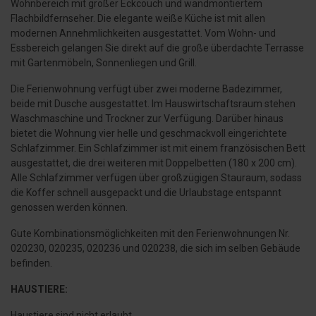
Wohnbereich mit großer Eckcouch und wandmontiertem
Flachbildfernseher. Die elegante weiße Küche ist mit allen
modernen Annehmlichkeiten ausgestattet. Vom Wohn- und
Essbereich gelangen Sie direkt auf die große überdachte Terrasse
mit Gartenmöbeln, Sonnenliegen und Grill.
Die Ferienwohnung verfügt über zwei moderne Badezimmer,
beide mit Dusche ausgestattet. Im Hauswirtschaftsraum stehen
Waschmaschine und Trockner zur Verfügung. Darüber hinaus
bietet die Wohnung vier helle und geschmackvoll eingerichtete
Schlafzimmer. Ein Schlafzimmer ist mit einem französischen Bett
ausgestattet, die drei weiteren mit Doppelbetten (180 x 200 cm).
Alle Schlafzimmer verfügen über großzügigen Stauraum, sodass
die Koffer schnell ausgepackt und die Urlaubstage entspannt
genossen werden können.
Gute Kombinationsmöglichkeiten mit den Ferienwohnungen Nr.
020230, 020235, 020236 und 020238, die sich im selben Gebäude
befinden.
HAUSTIERE:
Haustiere sind nicht erlaubt.