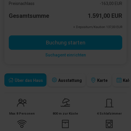
Preisnachlass
-163,00 EUR
Gesamtsumme
1.591,00 EUR
+ Depositum/Kaution 137,00 EUR
Buchung starten
Suchagent einrichten
Über das Haus
Ausstattung
Karte
Kal
Max 8 Personen
800 m zur Küste
4 Schlafzimmer