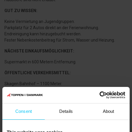
GUT ZU WISSEN:
Keine Vermietung an Jugendgruppen.
Parkplatz für 2 Autos direkt an der Ferienwohnung.
Endreinigung kann hinzugebucht werden.
Fester Nebenkostenbeitrag für Strom, Wasser und Heizung.
NÄCHSTE EINKAUFSMÖGLICHKEIT:
Supermarkt in 600 Metern Entfernung.
ÖFFENTLICHE VERKEHRSMITTEL:
Skagen Bahnhof – 1100 Meter.
Bahnhof Frederikshavnsvej (Haltepunkt) – 1100 Meter.
DIE UMGEBUNG:
Consent
Details
About
Nur einen kurzen Spaziergang von der Ferienwohnung entfernt
befindet sich das Drachmanns Hus, wo Sie erleben können, wie
der bekannte Dichter und Maler Holger Drachmann lebte und