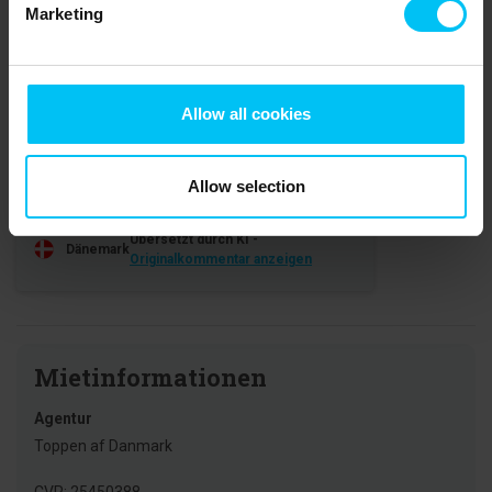
Marketing
4,5 • 2 Bewertungen
Haus
Grundstück
Bereich
5,0
4,0
4,5
Allow all cookies
Maibritt Juul Holst
Juli 2026
Es gab keinen Parkplatz, obwohl uns zwei
Allow selection
Stellplätze angezeigt wurden.
Übersetzt durch KI -
Dänemark
Originalkommentar anzeigen
Mietinformationen
Agentur
Toppen af Danmark