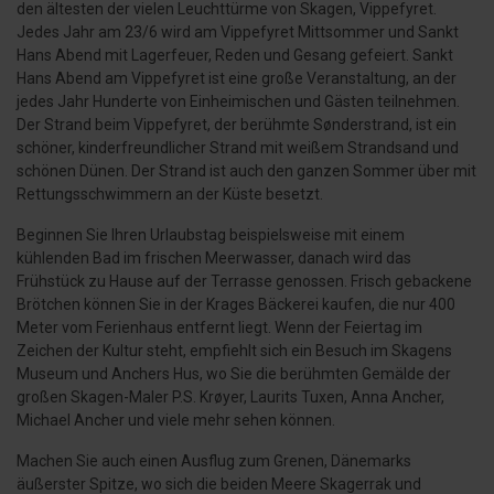
den ältesten der vielen Leuchttürme von Skagen, Vippefyret.
Jedes Jahr am 23/6 wird am Vippefyret Mittsommer und Sankt
Hans Abend mit Lagerfeuer, Reden und Gesang gefeiert. Sankt
Hans Abend am Vippefyret ist eine große Veranstaltung, an der
jedes Jahr Hunderte von Einheimischen und Gästen teilnehmen.
Der Strand beim Vippefyret, der berühmte Sønderstrand, ist ein
schöner, kinderfreundlicher Strand mit weißem Strandsand und
schönen Dünen. Der Strand ist auch den ganzen Sommer über mit
Rettungsschwimmern an der Küste besetzt.
Beginnen Sie Ihren Urlaubstag beispielsweise mit einem
kühlenden Bad im frischen Meerwasser, danach wird das
Frühstück zu Hause auf der Terrasse genossen. Frisch gebackene
Brötchen können Sie in der Krages Bäckerei kaufen, die nur 400
Meter vom Ferienhaus entfernt liegt. Wenn der Feiertag im
Zeichen der Kultur steht, empfiehlt sich ein Besuch im Skagens
Museum und Anchers Hus, wo Sie die berühmten Gemälde der
großen Skagen-Maler P.S. Krøyer, Laurits Tuxen, Anna Ancher,
Michael Ancher und viele mehr sehen können.
Machen Sie auch einen Ausflug zum Grenen, Dänemarks
äußerster Spitze, wo sich die beiden Meere Skagerrak und