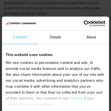
Kattegat treffen. Der Ausflug nach Grenen kann leicht zu Fuß
direkt vom Ferienhaus aus unternommen werden, entlang des
Strandes, bis auf der Spitze.
HAUSTIERE
:
Haustiere nicht erlaubt.
Consent
Details
About
WISSENSWERTES
:
Keine Vermietung an Jugendgruppen (Personen unter 25 Jahren).
This website uses cookies
Gute Parkmöglichkeiten direkt am Ferienhaus.
We use cookies to personalise content and ads, to
provide social media features and to analyse our traffic.
Niedrige Decken in der Wohnung.
We also share information about your use of our site with
Die 1. Etage ist mit schrägen Wänden eingerichtet.
our social media, advertising and analytics partners who
may combine it with other information that you’ve
Die Endreinigung kann erworben werden.
provided to them or that they’ve collected from your use
Verbrauch wird abgelesen. Die Bezahlung erfolgt nach der
of their services. You consent to our
cookies
if you
Ablesung.
continue to use our website.
Badezimmer mit Dusche und Badewanne.