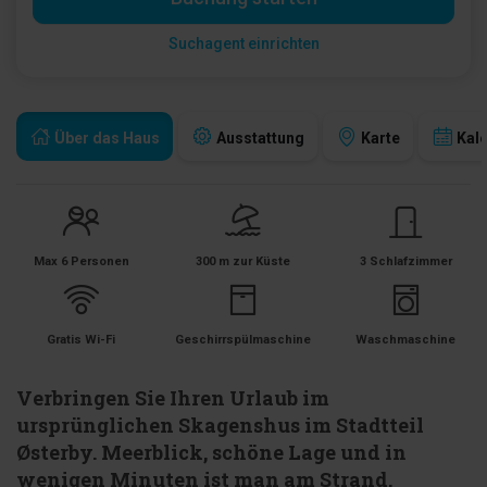
Suchagent einrichten
Über das Haus
Ausstattung
Karte
Kal
Max 6 Personen
300 m zur Küste
3 Schlafzimmer
Gratis Wi-Fi
Geschirrspülmaschine
Waschmaschine
Verbringen Sie Ihren Urlaub im
ursprünglichen Skagenshus im Stadtteil
Østerby. Meerblick, schöne Lage und in
wenigen Minuten ist man am Strand.