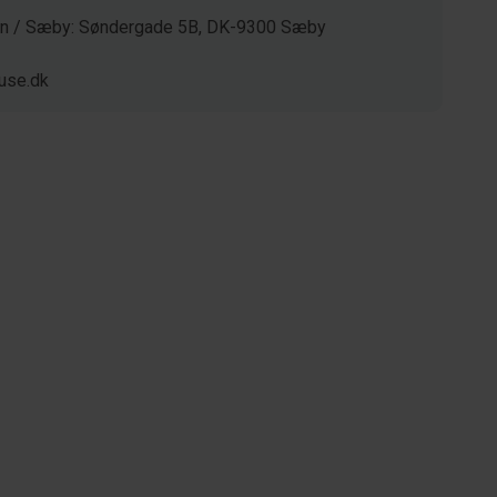
gen / Sæby: Søndergade 5B, DK-9300 Sæby
use.dk