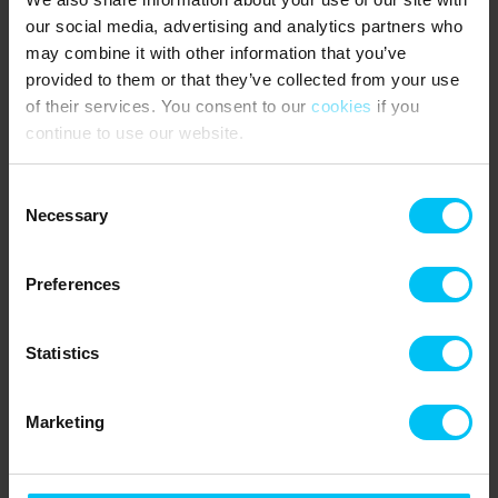
mitbringen.
our social media, advertising and analytics partners who
Schlafzimmer: Anbau: 2 Schlafzimmer mit Doppelbett (2
may combine it with other information that you’ve
Einzelbetten (90 x 200 cm) zusammengestellt als Doppelbett).
provided to them or that they’ve collected from your use
Haupthaus: 1 Schlafzimmer mit Doppelbett, 1 Schlafzimmer mit
of their services. You consent to our
cookies
if you
¾-Bett (140 x 200 cm) sowie 1 Zimmer mit Schlafsofa.
continue to use our website.
NÄCHSTE EINKAUFSMÖGLICHKEIT:
LIDL, 200 Meter von der Unterkunft entfernt.
Consent
Necessary
ÖFFENTLICHE VERKEHRSMITTEL:
Selection
Bahnhof Skagen 750 Meter von der Unterkunft entfernt.
Preferences
Das sagen andere Urlauber
4,7 • 2 Bewertungen
Statistics
Haus
Grundstück
Bereich
4,0
5,0
5,0
Marketing
Helle Jensen
Juni 2026
Schöne, ruhige Lage und dennoch nah am