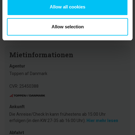
Stadtleben
Allow all cookies
Übersetzt durch KI -
Dänemark
Originalkommentar anzeigen
Allow selection
Mietinformationen
Agentur
Toppen af Danmark
CVR: 25450388
Ankunft
Die Anreise/Check In kann frühestens ab 15:00 Uhr
erfolgen (in den KW 27-35 ab 16:00 Uhr).
Hier mehr lesen
Abfahrt