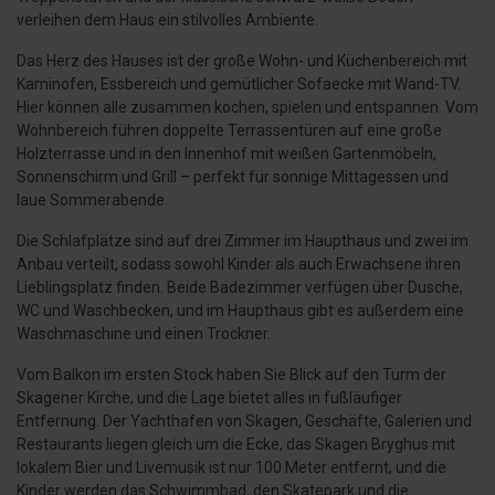
verleihen dem Haus ein stilvolles Ambiente.
Das Herz des Hauses ist der große Wohn- und Küchenbereich mit
Kaminofen, Essbereich und gemütlicher Sofaecke mit Wand-TV.
Hier können alle zusammen kochen, spielen und entspannen. Vom
Wohnbereich führen doppelte Terrassentüren auf eine große
Holzterrasse und in den Innenhof mit weißen Gartenmöbeln,
Sonnenschirm und Grill – perfekt für sonnige Mittagessen und
laue Sommerabende.
Die Schlafplätze sind auf drei Zimmer im Haupthaus und zwei im
Anbau verteilt, sodass sowohl Kinder als auch Erwachsene ihren
Lieblingsplatz finden. Beide Badezimmer verfügen über Dusche,
WC und Waschbecken, und im Haupthaus gibt es außerdem eine
Waschmaschine und einen Trockner.
Vom Balkon im ersten Stock haben Sie Blick auf den Turm der
Skagener Kirche, und die Lage bietet alles in fußläufiger
Entfernung. Der Yachthafen von Skagen, Geschäfte, Galerien und
Restaurants liegen gleich um die Ecke, das Skagen Bryghus mit
lokalem Bier und Livemusik ist nur 100 Meter entfernt, und die
Kinder werden das Schwimmbad, den Skatepark und die