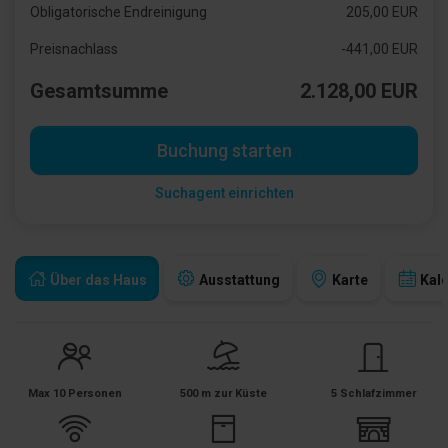
Obligatorische Endreinigung
205,00 EUR
Preisnachlass
-441,00 EUR
Gesamtsumme
2.128,00 EUR
Buchung starten
Suchagent einrichten
Über das Haus
Ausstattung
Karte
Kal
Max 10 Personen
500 m zur Küste
5 Schlafzimmer