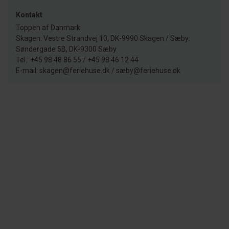
Kontakt
Toppen af Danmark
Skagen: Vestre Strandvej 10, DK-9990 Skagen / Sæby:
Søndergade 5B, DK-9300 Sæby
Tel.: +45 98 48 86 55 / +45 98 46 12 44
E-mail: skagen@feriehuse.dk / sæby@feriehuse.dk