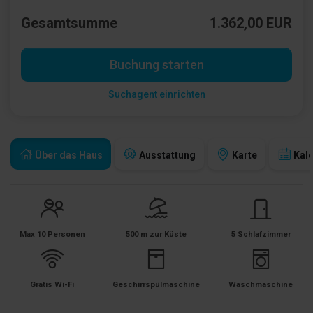
Gesamtsumme
1.362,00 EUR
Buchung starten
Suchagent einrichten
Über das Haus
Ausstattung
Karte
Kal
Max 10 Personen
500 m zur Küste
5 Schlafzimmer
Gratis Wi-Fi
Geschirrspülmaschine
Waschmaschine