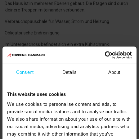
Das Haus ist in mehreren Ebenen gebaut. Die Etagen sind durch
kleinere Treppen miteinander verbunden.
Verbrauchspauschale für Wasser, Strom und Heizung.
Obligatorische Endreinigung.
Im Untergeschoss befindet sich ein extra Kühlschrank.
Der Biokamin in der Orangerie ist NICHT vorhanden.
Schlafzimmer: Erdgeschoss: Doppelzimmer (180 x 200
Consent
Details
About
cm.). Untergeschoss: 2 Doppelzimmer mit 3/4 Bett (160 x 200
cm.). Familienzimmer (Doppelzimmer mit 3/4 Bett (160 x 200 cm)
und Zimmer mit Etagenbett (Bett 90 x 200 cm)). Das
Familienzimmer hat eine Tür zwischen den Zimmern.
This website uses cookies
We use cookies to personalise content and ads, to
NÄCHSTE EINKAUFSMÖGLICHKEIT
:
provide social media features and to analyse our traffic.
Lidl liegt 600 Meter vom Ferienhaus entfernt.
We also share information about your use of our site with
our social media, advertising and analytics partners who
ÖFFENTLICHER VERKEHR
:
may combine it with other information that you’ve