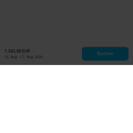
1.362,00 EUR
Buchen
15. Aug. - 17. Aug. 2026
Toppen af Danmark
Vestre Strandvej 10
DK-9990 Skagen
info@feriehuse.dk
+45 98 48 86 55