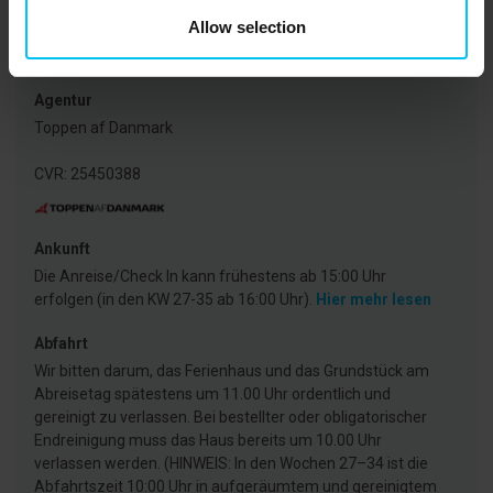
Allow selection
Mietinformationen
Agentur
Toppen af Danmark
CVR: 25450388
Ankunft
Die Anreise/Check In kann frühestens ab 15:00 Uhr
erfolgen (in den KW 27-35 ab 16:00 Uhr).
Hier mehr lesen
Abfahrt
Wir bitten darum, das Ferienhaus und das Grundstück am
Abreisetag spätestens um 11.00 Uhr ordentlich und
gereinigt zu verlassen. Bei bestellter oder obligatorischer
Endreinigung muss das Haus bereits um 10.00 Uhr
verlassen werden. (HINWEIS: In den Wochen 27–34 ist die
Abfahrtszeit 10:00 Uhr in aufgeräumtem und gereinigtem