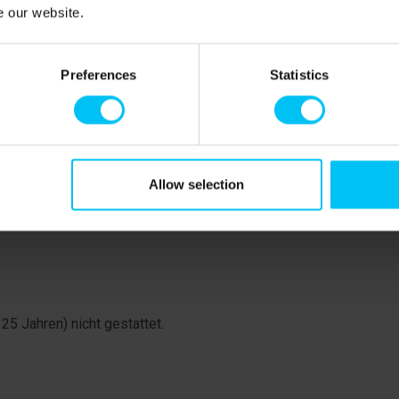
 wert.
e our website.
 Mittag – und ein lokal gebrautes Bier gehört natürlich
hier das ganze Jahr über live Musik
Preferences
Statistics
rk, Grenen (Die Spitze von Dänemark), wo die Nord und
ust in Verbindung mit ihren Urlaub in Skagen. Mit dem
inuten erreichen, zu Fuß dauert dies ungefähr eine
et Grå Fyr, Center for Trækfugle (Der Graue Leuchtturm,
gende Aussicht über das schöne gebiet hat.
Allow selection
5 Jahren) nicht gestattet.
.