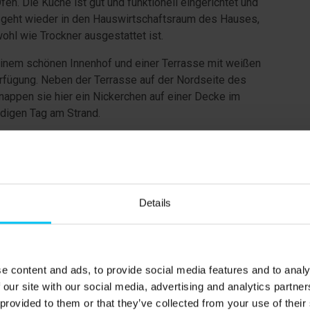
n. Die Küche ist gut und funktionell eingerichtet und
e geht wieder in den Hauswirtschaftsraum des Hauses,
hl wie Trockner ausgestattet ist.
einem schönen Innenhof und einer Terrasse mit weißen
erfügung. Neben der Terrasse auf der Nordseite des
appen sie hier ein Nickerchen auf einer Decke im
digen Tag am Strand.
t es reichlich an Sehenswürdigkeiten. Nur 10 Minuten
Museum und Anchers Hus, außerdem finden sie viele
ere Kunsthandwerker in der nähe von der Wohnung.
Details
en Tilsandede Kirke (Die versandete Kirche) findet
n genießen. Skagen Lystbådehavn (Skagens Marina), bei
e content and ads, to provide social media features and to analy
ge die Skagen Fiskerestaurant (Skagen Fischrestaurant)
 our site with our social media, advertising and analytics partn
viele kleinere Essbuden (die kleineren sind nur in den
 provided to them or that they’ve collected from your use of their