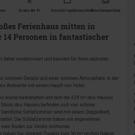
mer
Gratis Wi-Fi
Geschirrspülmaschine
Waschmaschine
oßes Ferienhaus mitten in
r 14 Personen in fantastischer
 daher modernisiert und bereitet für Ihren nächsten
t mit schönen Details und einer schönen Atmosphäre, in der
nes Ambiente mit einem Hauch von Hotel.
es wurde beibehalten und teilt die 228 m² des Hauses
 Stock des Hauses befinden sich vier schöne
Sämtliche Schlafzimmer sind mit einem Doppelbett,
tattet. Die Schlafzimmer haben ein angenehmer
e, vom Boden zur Decke reichende
 haben Sie direkten Zugang zum 36 m² großen Balkon