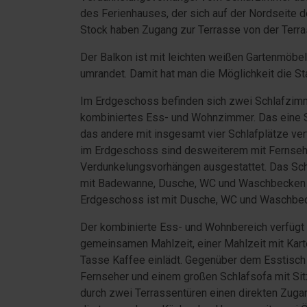
des Ferienhauses, der sich auf der Nordseite 
Stock haben Zugang zur Terrasse von der Terras
Der Balkon ist mit leichten weißen Gartenmöbe
umrandet. Damit hat man die Möglichkeit die St
Im Erdgeschoss befinden sich zwei Schlafzim
kombiniertes Ess- und Wohnzimmer. Das eine S
das andere mit insgesamt vier Schlafplätze ver
im Erdgeschoss sind desweiterem mit Fernseh
Verdunkelungsvorhängen ausgestattet. Das Sch
mit Badewanne, Dusche, WC und Waschbecken u
Erdgeschoss ist mit Dusche, WC und Waschbec
Der kombinierte Ess- und Wohnbereich verfügt ü
gemeinsamen Mahlzeit, einer Mahlzeit mit Karte
Tasse Kaffee einlädt. Gegenüber dem Esstisch
Fernseher und einem großen Schlafsofa mit Si
durch zwei Terrassentüren einen direkten Zug