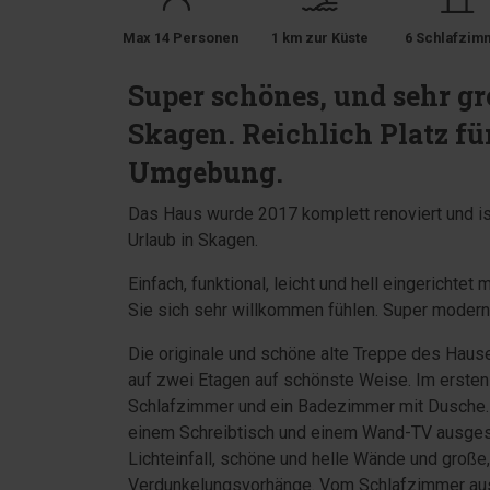
Max 14 Personen
1 km zur Küste
6 Schlafzim
Super schönes, und sehr gr
Skagen. Reichlich Platz fü
Umgebung.
Das Haus wurde 2017 komplett renoviert und ist
Urlaub in Skagen.
Einfach, funktional, leicht und hell eingerichte
Sie sich sehr willkommen fühlen. Super moder
Die originale und schöne alte Treppe des Haus
auf zwei Etagen auf schönste Weise. Im ersten
Schlafzimmer und ein Badezimmer mit Dusche. 
einem Schreibtisch und einem Wand-TV ausges
Lichteinfall, schöne und helle Wände und groß
Verdunkelungsvorhänge. Vom Schlafzimmer aus