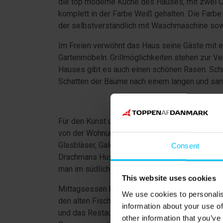
die top moderne Küche des Hauses, mit zwei Öfe
komplett in der Farbe Weiß gehalten. Die Farb
der selbstverständlich mit Waschmaschine sowo
Im Freien verwöhnt das Haus seine Gäste mit 
Gartenmöbeln. Grillmöglichkeiten stehen zur V
Hauses gibt es auch einen schönen Rasen. Schn
Schatten der Bäume nach einem langen und san
Für den Kunst und Handwerks interessierten gib
von der Wohnung entfernt finden sie Skagens 
Glasbläser, Galerien, Töpfereien und viele and
Consent
Drachmans Hus, Kystmuseet (Küsten Museum), D
man im südlichen Teil der Stadt.
This website uses cookies
Mittagsessen können sie zum Beispiel im Hafe
We use cookies to personalis
den alten Fischpackhäusern, welche heut zu ta
information about your use of
und das Restaurant Pakhuset beherbergt sowohl 
other information that you’ve