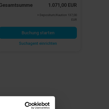
Gesamtsumme
1.071,00 EUR
+ Depositum/Kaution 137,00
EUR
Buchung starten
Suchagent einrichten