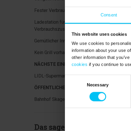
Fester Verbrauchszuschlag für Strom, Wasser 
Consent
Ladestation für Elektroautos vorhanden. Der S
Verbrauchszuschlag berechnet und mit der Kaut
This website uses cookies
Gemütlicher Innenhof. Ein kleiner Teil des Inne
We use cookies to personalis
information about your use of
Kein Grill vorhanden.
other information that you’ve
NÄCHSTE EINKAUFSMÖGLICHKEIT:
cookies
if you continue to us
LIDL-Supermarkt 1,2 km.
Consent
Necessary
Selection
ÖFFENTLICHE VERKEHRSMITTEL:
Bahnhof Skagen 1,6 km. Haltepunkt Frederiksha
Das sagen andere Urlauber