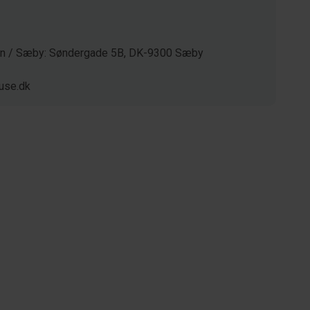
gen / Sæby: Søndergade 5B, DK-9300 Sæby
use.dk