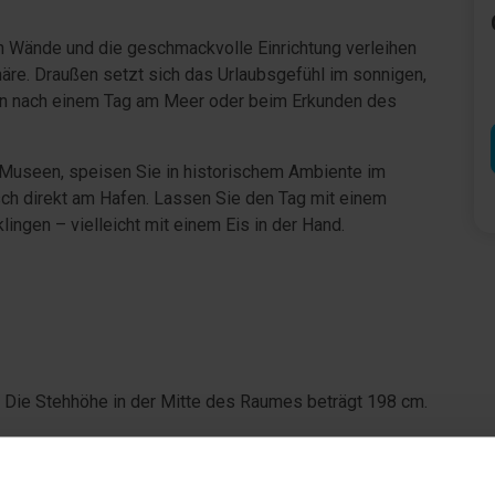
n Wände und die geschmackvolle Einrichtung verleihen
e. Draußen setzt sich das Urlaubsgefühl im sonnigen,
nen nach einem Tag am Meer oder beim Erkunden des
 Museen, speisen Sie in historischem Ambiente im
ch direkt am Hafen. Lassen Sie den Tag mit einem
ngen – vielleicht mit einem Eis in der Hand.
Die Stehhöhe in der Mitte des Raumes beträgt 198 cm.
haus.