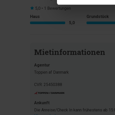
5,0 • 1 Bewertungen
Haus
Grundstück
5,0
Mietinformationen
Agentur
Toppen af Danmark
CVR: 25450388
Ankunft
Die Anreise/Check In kann frühestens ab 15:0