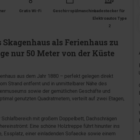
mer
Gratis Wi-Fi
Geschirrspülmaschine
Ladestecker für
Elektroautos Type
2
 Skagenhaus als Ferienhaus zu
ge nur 50 Meter von der Küste
enhaus aus dem Jahr 1880 – perfekt gelegen direkt
vom Strand entfernt und in unmittelbarer Nähe des
tenmuseums sowie der gemütlichen Geschäfte und
ptimal genutzten Quadratmetern, verteilt auf zwei Etagen,
r Schlafbereich mit großem Doppelbett, Dachschrägen
ereinströmt. Eine schöne Holztreppe führt hinunter ins
e, Essplatz, einer einladenden Sofaecke sowie einem