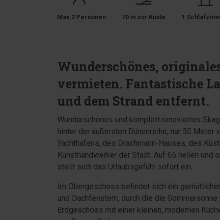
Max 2 Personen
70 m zur Küste
1 Schlafzim
Wunderschönes, originales
vermieten. Fantastische La
und dem Strand entfernt.
Wunderschönes und komplett renoviertes Skag
hinter der äußersten Dünenreihe, nur 50 Meter 
Yachthafens, des Drachmann-Hauses, des Küs
Kunsthandwerker der Stadt. Auf 65 hellen und o
stellt sich das Urlaubsgefühl sofort ein.
Im Obergeschoss befindet sich ein gemütliche
und Dachfenstern, durch die die Sommersonne h
Erdgeschoss mit einer kleinen, modernen Küch