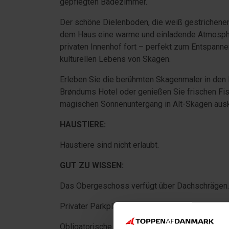
gepflegten Badezimmer.
Der schöne Dielenboden, die weiß gestrichene
dem Haus eine warme und einladende Atmosphär
privaten Innenhof fort – perfekt zum Entspan
kulturellen Lebens von Skagen.
Erleben Sie die berühmten Skagenmaler in den
Brøndums Hotel oder genießen Sie frischen Fis
magischen Sonnenuntergang in Alt-Skagen auskli
HAUSTIERE:
Haustiere sind nicht erlaubt.
GUT ZU WISSEN:
Das Obergeschoss verfügt über Dachschrägen. 
Privater Parkplatz für ein Auto direkt am Ferien
Obligatorische Endreinigung.