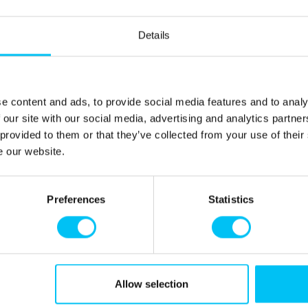
und Heizung.
Details
tromverbrauch für das Laden wird zusätzlich zum festen
ion verrechnet.
nhofs wird mit dem Nachbarhaus geteilt.
e content and ads, to provide social media features and to analy
 our site with our social media, advertising and analytics partn
 provided to them or that they’ve collected from your use of their
e our website.
Preferences
Statistics
vnsvej 1,3 km.
Allow selection