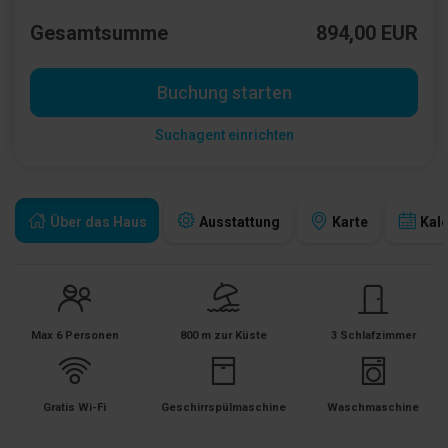
Gesamtsumme
894,00 EUR
Buchung starten
Suchagent einrichten
Über das Haus
Ausstattung
Karte
Kal
Max 6 Personen
800 m zur Küste
3 Schlafzimmer
Gratis Wi-Fi
Geschirrspülmaschine
Waschmaschine