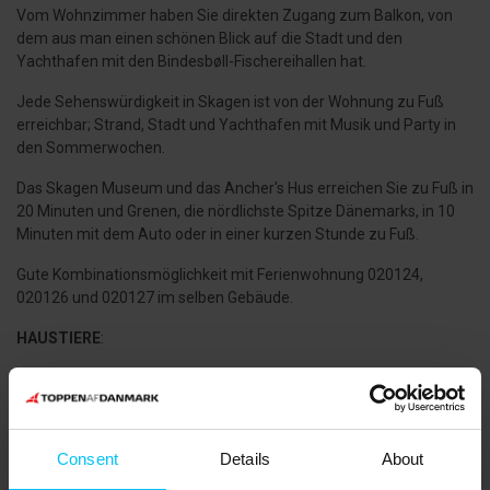
Vom Wohnzimmer haben Sie direkten Zugang zum Balkon, von
dem aus man einen schönen Blick auf die Stadt und den
Yachthafen mit den Bindesbøll-Fischereihallen hat.
Jede Sehenswürdigkeit in Skagen ist von der Wohnung zu Fuß
erreichbar; Strand, Stadt und Yachthafen mit Musik und Party in
den Sommerwochen.
Das Skagen Museum und das Ancher's Hus erreichen Sie zu Fuß in
20 Minuten und Grenen, die nördlichste Spitze Dänemarks, in 10
Minuten mit dem Auto oder in einer kurzen Stunde zu Fuß.
Gute Kombinationsmöglichkeit mit Ferienwohnung 020124,
020126 und 020127 im selben Gebäude.
HAUSTIERE
:
Haustiere nicht erlaubt.
WISSENWERTES
:
Consent
Details
About
Der Mieter muss 45 Jahre alt sein und während der gesamten
Mietzeit anwesend sein. Familie, Kinder und Freunde unter 45