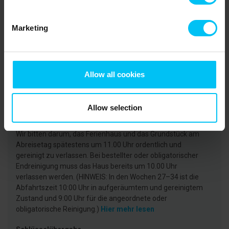
Agentur
Toppen af Danmark
Marketing
CVR: 25450388
Allow all cookies
Ankunft
Die Anreise/Check In kann frühestens ab 15:00 Uhr
erfolgen (in den KW 27-35 ab 16:00 Uhr).
Hier mehr lesen
Allow selection
Abfahrt
Wir bitten darum, das Ferienhaus und das Grundstück am
Abreisetag spätestens um 11.00 Uhr ordentlich und
gereinigt zu verlassen. Bei bestellter oder obligatorischer
Endreinigung muss das Haus bereits um 10.00 Uhr
verlassen werden. (HINWEIS: In den Wochen 27–34 ist die
Abfahrtszeit 10:00 Uhr in aufgeräumtem und gereinigtem
Zustand und 9:00 Uhr für die angeordnete oder
obligatorische Reinigung.)
Hier mehr lesen