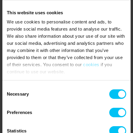
Jahren sind selbstverständlich auch herzlich willkommen.
This website uses cookies
Im Untergeschoss ein privater Parkplatz für die Wohnung. Es gibt
einen Aufzug von und zur Wohnung in den Keller.
We use cookies to personalise content and ads, to
provide social media features and to analyse our traffic.
TV mit TV2, deutschen und skandinavischen Sendern.
We also share information about your use of our site with
our social media, advertising and analytics partners who
Fester Verbrauchszuschlag für Strom, Wasser und Wärme pro
Tag.
may combine it with other information that you’ve
provided to them or that they’ve collected from your use
Obligatorische Endreinigung.
of their services. You consent to our
cookies
if you
NÄCHSTE EINKAUFSMÖGLICHKEITEN
continue to use our website.
:
SuperBrugsen oder LIDL 550 Meter vom Ferienhaus entfernt.
Consent
ÖFFENTLICHER VERKEHR
:
Necessary
Selection
Skagen Station: 550 Meter vom Ferienhaus entfernt.
Preferences
Mietinformationen
Statistics