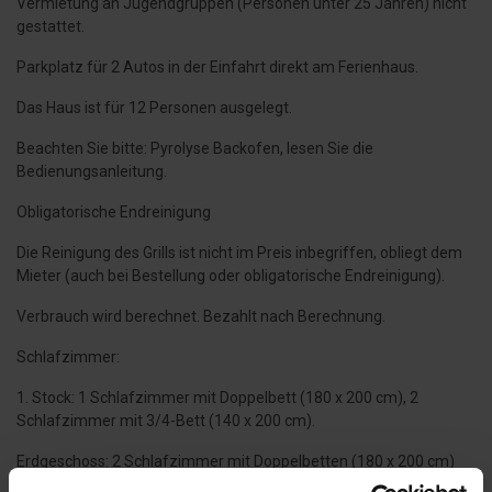
Vermietung an Jugendgruppen (Personen unter 25 Jahren) nicht
gestattet.
Parkplatz für 2 Autos in der Einfahrt direkt am Ferienhaus.
Das Haus ist für 12 Personen ausgelegt.
Beachten Sie bitte: Pyrolyse Backofen, lesen Sie die
Bedienungsanleitung.
Obligatorische Endreinigung
Die Reinigung des Grills ist nicht im Preis inbegriffen, obliegt dem
Mieter (auch bei Bestellung oder obligatorische Endreinigung).
Verbrauch wird berechnet. Bezahlt nach Berechnung.
Schlafzimmer:
1. Stock: 1 Schlafzimmer mit Doppelbett (180 x 200 cm), 2
Schlafzimmer mit 3/4-Bett (140 x 200 cm).
Erdgeschoss: 2 Schlafzimmer mit Doppelbetten (180 x 200 cm)
und 1 Schlafzimmer mit Etagenbett (jedes Bett 90 x 200 cm).