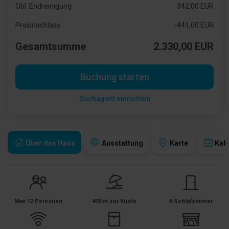
Obl. Endreinigung
342,00 EUR
Preisnachlass
-441,00 EUR
Gesamtsumme
2.330,00 EUR
Buchung starten
Suchagent einrichten
Über das Haus
Ausstattung
Karte
Kal
Max 12 Personen
400 m zur Küste
6 Schlafzimmer