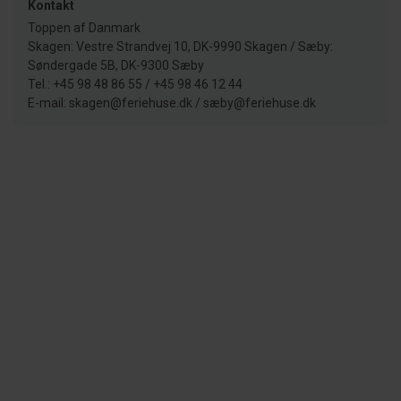
Kontakt
Toppen af Danmark
Skagen: Vestre Strandvej 10, DK-9990 Skagen / Sæby:
Søndergade 5B, DK-9300 Sæby
Tel.: +45 98 48 86 55 / +45 98 46 12 44
E-mail: skagen@feriehuse.dk / sæby@feriehuse.dk