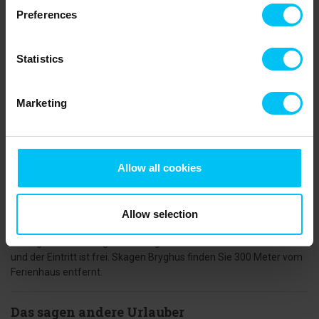
Schriftsteller lebte und arbeitete. Ein Spaziergang oder eine
Preferences
Radtour zur versandeten Kirche, entlang des alten Kirchweges, ist
ebenfalls empfehlenswert. Die Kirche finden Sie südlich des
Stadtzentrums. Machen Sie auch einen Ausflug zum Strand
Statistics
Damstederne, südlich des Hafens von Skagen, und genießen Sie
den Tag in der Sonne und ein erfrischendes Bad im kühlen
Meerwasser.
Marketing
Wenn der Hunger zuschlägt, gibt es viele Möglichkeiten. Skagen
bietet eine große Anzahl von Restaurants und Cafés. In den alten
Fischpackhäusern am Yachthafen finden Sie heute das Skagen
Allow all cookies
Fiskerestaurant und das Restaurant Pakhuset. Mehrere kleinere
Restaurants sind auch in den kleinen Fischpackhäusern zu finden.
Sie sind in den Sommermonaten geöffnet, da das Essen immer
draußen am Kai genossen wird. Ein lokal gebrauter Skagenøl muss
Allow selection
natürlich auch im Skagen Bryghus genossen werden. Jeden
Freitag- und Samstagnachmittag bietet die Brauerei Live-Musik
und der Eintritt ist frei. Skagen Bryghus finden Sie 300 Meter vom
Ferienhaus entfernt.
Das sagen andere Urlauber