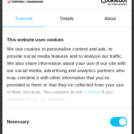
Die beiden Schlafzimmer im „Havehuset“ gehören nicht zur
Gesamtbettenzahl des Hauses.
Consent
Details
About
Jacuzzi im Freien.
NÄCHSTE EINKAUFSMÖGLICHKEIT
:
This website uses cookies
Lidl 300 m vom Ferienhaus entfernt.
We use cookies to personalise content and ads, to
provide social media features and to analyse our traffic.
ÖFFENTLICHER TRANSPORT
:
We also share information about your use of our site with
our social media, advertising and analytics partners who
Skagen Bahnhof 900 m vom Ferienhaus entfernt.
may combine it with other information that you’ve
SEHENSWÜRDICHKEITEN IN DER UMGEBUNG
:
provided to them or that they’ve collected from your use
of their services. You consent to our
cookies
if you
Einen kurzen Spaziergang zu Fuß vom Ferienhaus entfernt, finden
Sie sowohl das Küstenmuseum als auch das Drachmanns Haus.
continue to use our website.
Im Küstenmuseum können Sie sowohl das arme als auch das
reiche Fischerhaus besuchen, spannende Geschichten über die
Consent
vielen Strandungen der Vergangenheit in der Gegend hören und
Necessary
Selection
Sonderausstellungen über Schifffahrt und Fischerei sehen. In
Drachmanns Haus erleben Sie, wie der große Maler und