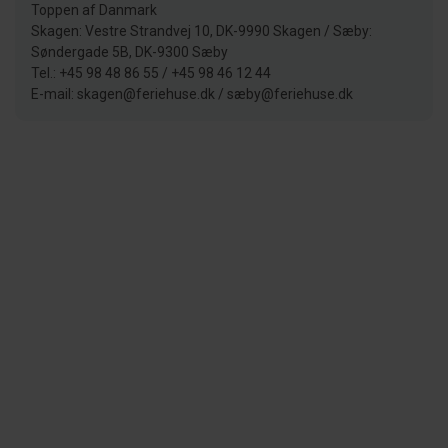
Toppen af Danmark
Skagen: Vestre Strandvej 10, DK-9990 Skagen / Sæby:
Søndergade 5B, DK-9300 Sæby
Tel.: +45 98 48 86 55 / +45 98 46 12 44
E-mail: skagen@feriehuse.dk / sæby@feriehuse.dk