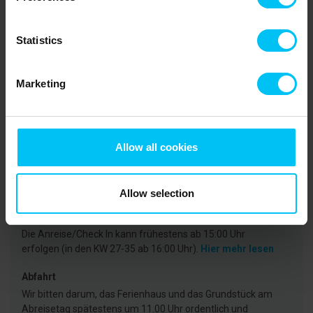
Bahnhof Skagen, 850 Meter.
Statistics
Marketing
Mietinformationen
Agentur
Toppen af Danmark
Allow all cookies
CVR: 25450388
Allow selection
Ankunft
Die Anreise/Check In kann frühestens ab 15:00 Uhr
erfolgen (in den KW 27-35 ab 16:00 Uhr).
Hier mehr lesen
Abfahrt
Wir bitten darum, das Ferienhaus und das Grundstück am
Abreisetag spätestens um 11.00 Uhr ordentlich und