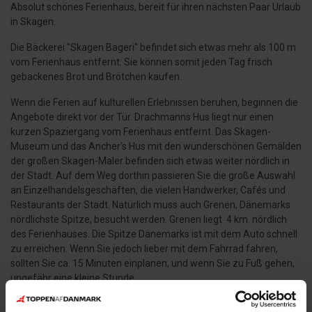
Absolut schönes Ferienhaus, bereit für ihren nächsten Paar Urlaub
in Skagen.
Die Bäckerei "Skagen Bageri" befindet sich etwas mehr als 100 m
vom Ferienhaus entfernt. Sie können somit jeden Tag frisch
gebackenes Brot und Brötchen kaufen.
Wenn die Ferien auf kulturellen Erlebnissen beruhen, beginnen die
Angebote direkt vor der Tür. Drachmanns Hus liegt nur einen
kurzen Spaziergang vom Ferienhaus entfernt. Das Skagen-
Museum und das Ancher's Hus mit den wunderschönen Gemälden
der großen Skagen-Maler befinden sich etwas weiter nördlich in
der Stadt. Auf dem Weg dorthin passieren Sie die große Auswahl
an Einzelhandelsgeschäften, die vielen Handwerker, Cafés und
Restaurants der Stadt. Natürlich muss auch Grenen, Dänemarks
nördlichste Spitze, besucht werden. Grenen liegt 4 km. nördlich
des Ferienhauses. Die Spitze Dänemarks ist mit dem Auto schnell
zu erreichen. Wenn Sie jedoch lieber mit dem Fahrrad fahren,
sollten Sie ca. 15 Minuten einplanen, und wenn Sie zu Fuß gehen,
ungefähr eine kleine Stunde.
HAUSTIERE
: