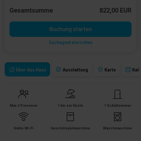
Gesamtsumme
822,00 EUR
Buchung starten
Suchagent einrichten
Über das Haus
Ausstattung
Karte
Kal
Max 2 Personen
1 km zur Küste
1 Schlafzimmer
Gratis Wi-Fi
Geschirrspülmaschine
Waschmaschine