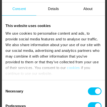
Haustiere nicht erlaubt.
Consent
Details
About
WISSENWERTES
:
Der Mieter muss mindestens 25 Jahre alt sein und während der
This website uses cookies
gesamten Mietdauer anwesend sein.
We use cookies to personalise content and ads, to
Parken auf öffentlicher Straße.
provide social media features and to analyse our traffic.
We also share information about your use of our site with
Leider keine Möglichkeit, Fahrräder im Innenhof abzustellen.
our social media, advertising and analytics partners who
Smart-TV mit Internetzugang.
may combine it with other information that you’ve
provided to them or that they’ve collected from your use
Gemütlicher Innenhof mit Gartenmöbeln. Ein Teil des Innenhofs
of their services. You consent to our
cookies
if you
wird mit der Nachbarwohnung geteilt.
continue to use our website.
Obligatorische Endreinigung.
Consent
NÄCHSTE EINKAUFSMÖGLICHKEIT:
Necessary
Selection
Lidl, 500 Meter.
ÖFFENTLICHER VERKEHR:
Preferences