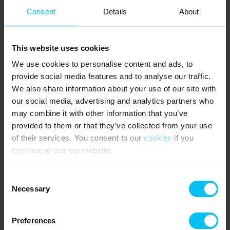
Dachboden mit zwei Zustellbetten (zwei Matratzen à 90 x 200
Consent
Details
About
cm). Zugang zum Dachboden über eine steile Leiter.
Posca-Marker sind verfügbar, wenn Sie ein paar Steine ​​vom
This website uses cookies
Strand dekorieren möchten. Die Steine nehmen Sie ruhig ​​mit nach
Hause. Die Tintenfarben werden im Haus angebracht, bevor Sie
We use cookies to personalise content and ads, to
das Ferienhaus verlassen.
provide social media features and to analyse our traffic.
NÄCHSTE EINKAUFSMÖGLICHKEITEN
We also share information about your use of our site with
:
our social media, advertising and analytics partners who
Metzger 400 m vom Ferienhaus entfernt. Spar-Supermarkt 700 m
may combine it with other information that you’ve
vom Ferienhaus entfernt.
provided to them or that they’ve collected from your use
ÖFFENTLICHER VERKEHR:
of their services. You consent to our
cookies
if you
continue to use our website.
Skagen Station 1300 m vom Ferienhaus entfernt.
SEHENSWÜRDIGKEITEN:
Consent
Necessary
Selection
Mieten Sie ein Fahrrad in einem der Fahrradverleihe in Skagen und
machen Sie einen kleinen Ausflug. Es gibt viele Möglichkeiten, die
Gegend zu erkunden.
Preferences