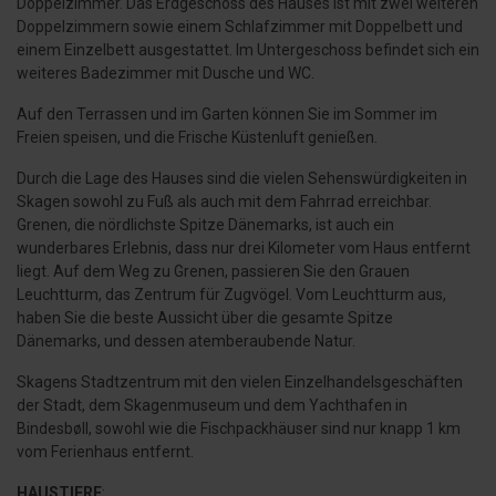
Doppelzimmer. Das Erdgeschoss des Hauses ist mit zwei weiteren
Doppelzimmern sowie einem Schlafzimmer mit Doppelbett und
einem Einzelbett ausgestattet. Im Untergeschoss befindet sich ein
weiteres Badezimmer mit Dusche und WC.
Auf den Terrassen und im Garten können Sie im Sommer im
Freien speisen, und die Frische Küstenluft genießen.
Durch die Lage des Hauses sind die vielen Sehenswürdigkeiten in
Skagen sowohl zu Fuß als auch mit dem Fahrrad erreichbar.
Grenen, die nördlichste Spitze Dänemarks, ist auch ein
wunderbares Erlebnis, dass nur drei Kilometer vom Haus entfernt
liegt. Auf dem Weg zu Grenen, passieren Sie den Grauen
Leuchtturm, das Zentrum für Zugvögel. Vom Leuchtturm aus,
haben Sie die beste Aussicht über die gesamte Spitze
Dänemarks, und dessen atemberaubende Natur.
Skagens Stadtzentrum mit den vielen Einzelhandelsgeschäften
der Stadt, dem Skagenmuseum und dem Yachthafen in
Bindesbøll, sowohl wie die Fischpackhäuser sind nur knapp 1 km
vom Ferienhaus entfernt.
HAUSTIERE
: