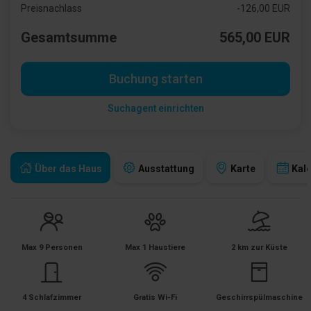
Preisnachlass
-126,00 EUR
Gesamtsumme
565,00 EUR
Buchung starten
Suchagent einrichten
Über das Haus
Ausstattung
Karte
Kal
Max 9 Personen
Max 1 Haustiere
2 km zur Küste
4 Schlafzimmer
Gratis Wi-Fi
Geschirrspülmaschine