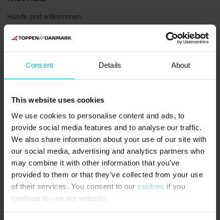
Hunde sind willkommen
.
WISSENWERTES
:
Vermietung an Jugendgruppen (Personen unter 25 Jahren) nicht
gestattet.
Consent
Details
About
Gute Parkbedingungen für 2-3 Autos in der Einfahrt direkt am
Haus.
This website uses cookies
Skandinavische und deutsche Fernsehprogramme verfügbar.
We use cookies to personalise content and ads, to
provide social media features and to analyse our traffic.
Endreinigung auf Bestellung
We also share information about your use of our site with
Fester Verbrauchszuschlag für Wasser, Strom und Wärme pro tag
our social media, advertising and analytics partners who
may combine it with other information that you’ve
Die Reinigung des Gartengrills ist nicht im Preis inbegriffen und
provided to them or that they’ve collected from your use
obliegt dem Mieter (auch bei Bestellung oder obligatorischer
Endreinigung).
of their services. You consent to our
cookies
if you
continue to use our website.
NÄCHSTE EINKAUFSMÖGLICHKEITEN
: