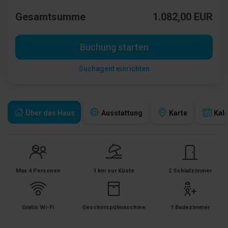
Gesamtsumme
1.082,00 EUR
Buchung starten
Suchagent einrichten
Über das Haus
Ausstattung
Karte
Kal
Max 4 Personen
1 km zur Küste
2 Schlafzimmer
Gratis Wi-Fi
Geschirrspülmaschine
1 Badezimmer