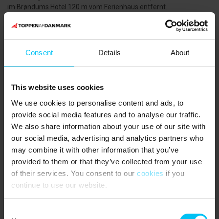
im Brøndums Hotel 120 m vom Ferienhaus entfernt.
HAUSTIERE:
Haustiere nicht erlaubt.
Consent
Details
About
WISSENWERTES:
Vermietung an Jugendgruppen (Personen unter 25 Jahren) nicht
This website uses cookies
gestattet.
We use cookies to personalise content and ads, to
Ein privater Parkplatz
provide social media features and to analyse our traffic.
Kaffeemaschine DeLonghi.
We also share information about your use of our site with
our social media, advertising and analytics partners who
Nespresso Lattissima Pro.
may combine it with other information that you’ve
provided to them or that they’ve collected from your use
Großer amerikanischer Kühlschrank.
of their services. You consent to our
cookies
if you
Dachterrasse mit Gartenmöbeln und Gasgrill.
continue to use our website.
Balkonschirm.
Consent
Die Reinigung des Grills ist nicht im Preis inbegriffen und liegt in