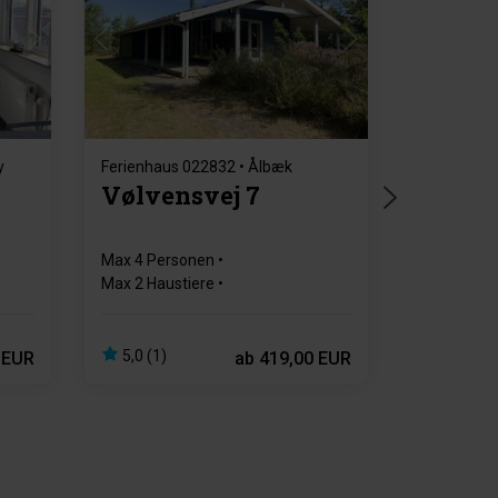
Lädt ...
y
Ferienhaus 022832 • Ålbæk
l
Vølvensvej 7
Max 4 Personen
Max 2 Haustiere
250 m zur Küste
2 Schlafzimmer
Gratis Wi-Fi
5,0 (1)
 EUR
ab
419,00 EUR