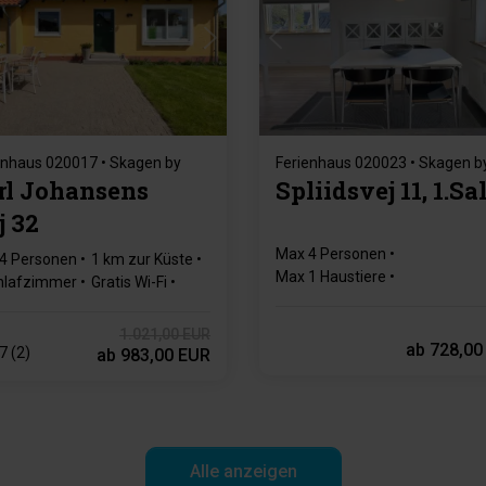
Lädt ...
Lädt ...
enhaus 020017 • Skagen by
Ferienhaus 020023 • Skagen b
rl Johansens
Spliidsvej 11, 1.Sa
j 32
Max 4 Personen
4 Personen
1 km zur Küste
Max 1 Haustiere
hlafzimmer
Gratis Wi-Fi
900 m zur Küste
hirrspülmaschine
1 Schlafzimmer
Gratis Wi-Fi
1.021,00 EUR
ab
728,00
7 (2)
ab
983,00 EUR
Alle anzeigen