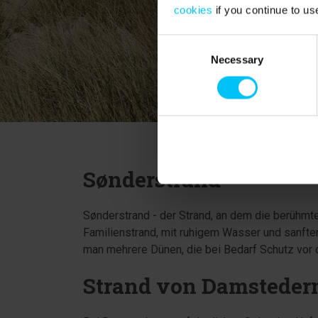
cookies
if you continue to us
Consent
Necessary
Selection
Sønderstrand
Sønderstrand - der Strand, an dem die berühmte
Familienstrand, mit ruhigem Wasser und sanften
man mehrere Dünen, die bei Bedarf Schutz vor 
Strand von Damsteder