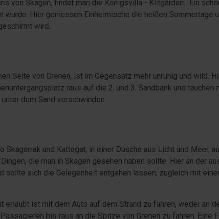
ns von Skagen, findet man die Königsvilla - Klitgården. Ein sch
t wurde. Hier geniessen Einheimische die heißen Sommertage u
geschirmt wird.
chen Seite von Grenen, ist im Gegensatz mehr unruhig und wild. 
enuntergangsplatz raus auf die 2. und 3. Sandbank und tauchen 
r unter dem Sand verschwinden.
o Skagerrak und Kattegat, in einer Dusche aus Licht und Meer, au
 Dingen, die man in Skagen gesehen haben sollte. Hier an der äu
d sollte sich die Gelegenheit entgehen lassen, zugleich mit ei
t erlaubt ist mit dem Auto auf dem Strand zu fahren, weder an 
it Passagieren bis raus an die Spitze von Grenen zu fahren. Eine