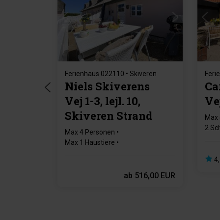
Lädt ...
Ferienhaus 022110 • Skiveren
Feri
Niels Skiverens
Ca
Vej 1-3, lejl. 10,
Ve
Skiveren Strand
Max 
2 Sc
Max 4 Personen
Gesc
Max 1 Haustiere
200 m zur Küste
4,
2 Schlafzimmer
Gratis Wi-Fi
ab
516,00 EUR