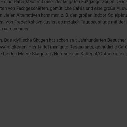
n - eine Hafenstadt mit einer der längsten Fußgängerzonen Däne
rten von Fachgeschäften, gemütliche Cafés und eine große Ausw
en vielen Alternativen kann man z. B. den großen Indoor-Spielpla
n. Von Frederikshavn aus ist es möglich Tagesausflüge mit der 
zu unternehmen.
en. Das idyllische Skagen hat schon seit Jahrhunderten Besuche
würdigkeiten. Hier findet man gute Restaurants, gemütliche Café
die beiden Meere Skagerrak/Nordsee und Kattegat/Ostsee in ein