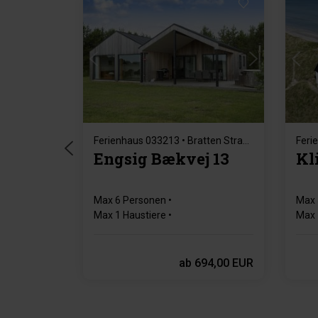
Lädt ...
Ferienhaus 033213 • Bratten Strand Jerup
Engsig Bækvej 13
Kl
Max 6 Personen
Max 
Max 1 Haustiere
Max 
800 m zur Küste
2 Sc
3 Schlafzimmer
Gratis Wi-Fi
ab
694,00 EUR