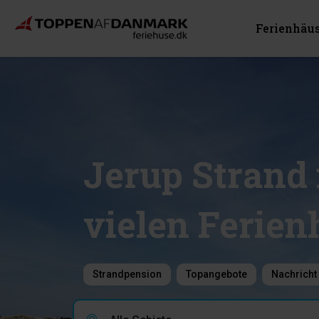
Ferienhäu
Jerup Strand
vielen Ferie
Strandpension
Topangebote
Nachricht