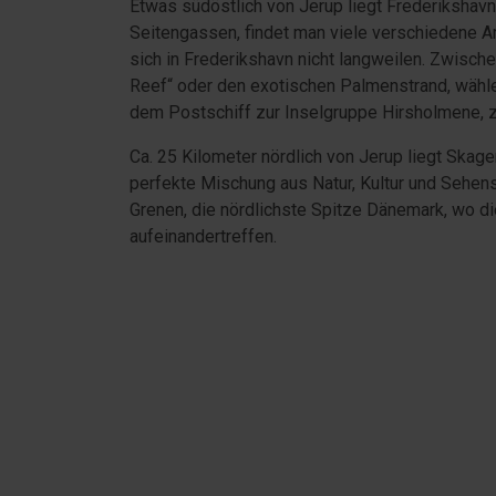
Etwas südöstlich von Jerup liegt Frederikshav
Seitengassen, findet man viele verschiedene A
sich in Frederikshavn nicht langweilen. Zwisch
Reef“ oder den exotischen Palmenstrand, wähle
dem Postschiff zur Inselgruppe Hirsholmene, 
Ca. 25 Kilometer nördlich von Jerup liegt Skag
perfekte Mischung aus Natur, Kultur und Sehens
Grenen, die nördlichste Spitze Dänemark, wo 
aufeinandertreffen.