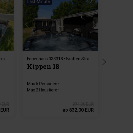
Last-Minute
Lädt ...
Ferienhaus 033296 • Bratten Strand Jerup
Ferienhaus 033318 • Bratten Strand Jerup
Kippen 18
Max 5 Personen
Max 2 Haustiere
200 m zur Küste
3 Schlafzimmer
Gratis Wi-Fi
0 EUR
874,00 EUR
 EUR
ab
832,00 EUR