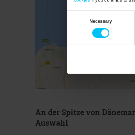
Consent
Necessary
Selection
An der Spitze von Dänemark
Auswahl