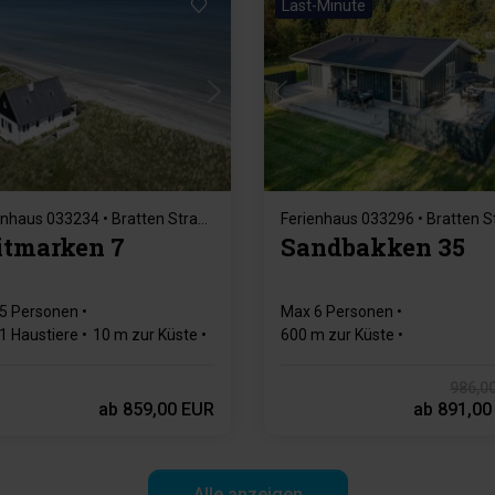
Last-Minute
Lädt ...
Lädt ...
Ferienhaus 033234 • Bratten Strand Jerup
itmarken 7
Sandbakken 35
5 Personen
Max 6 Personen
1 Haustiere
10 m zur Küste
600 m zur Küste
hlafzimmer
Gratis Wi-Fi
3 Schlafzimmer
Gratis Wi-Fi
Geschirrspülmaschine
986,0
ab
859,00 EUR
ab
891,00
Alle anzeigen