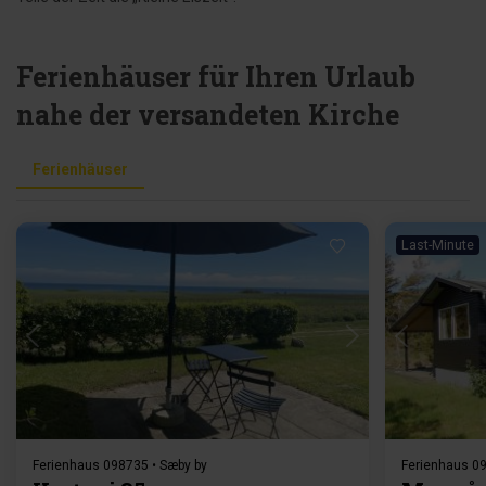
Ferienhäuser für Ihren Urlaub
nahe der versandeten Kirche
Ferienhäuser
Last-Minute
Lädt ...
Ferienhaus 098735 • Sæby by
Ferienhaus 0