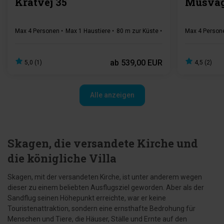
Kratvej 35
Musvåg
Max 4 Personen
Max 1 Haustiere
80 m zur Küste
2 Schlafzimmer
Max 4 Person
Gra
ab
539,00 EUR
5,0 (1)
4,5 (2)
Alle anzeigen
Skagen, die versandete Kirche und
die königliche Villa
Skagen, mit der versandeten Kirche, ist unter anderem wegen
dieser zu einem beliebten Ausflugsziel geworden. Aber als der
Sandflug seinen Höhepunkt erreichte, war er keine
Touristenattraktion, sondern eine ernsthafte Bedrohung für
Menschen und Tiere, die Häuser, Ställe und Ernte auf den