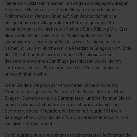
Feldern zurücklassen mussten, um wegen des allgegenwärtigen
Sandes die Flucht zu ergreifen. In Skagen trat das besondere
Phänomen der Wanderdünen auf. Seit Jahrhunderten sind
riesige Dünen vom Skagerrak zum Kattegat gezogen. Am
bekanntesten ist die bis heute erhaltene Düne Råbjerg Mile. Erst
als die Gebiete anschließend mit Wald bepflanzt wurden,
verlangsamte sich der Sandflug teilweise. Die Kirche mit dem
Namen St. Laurentii-Kirche war die Pfarrkirche Skagens vom Ende
des 13. Jahrhunderts bis zum Jahre 1795, als sie wegen
des bereits erwähnten Sandflugs geschlossen wurde, der im
Laufe von mehr als 200 Jahren einen Großteil der Landschaft
unbewohnbar machte.
Wenn Sie dem Weg von der versandeten Kirche in Richtung
Skagen folgen, gelangen Sie in das Gebiet südöstlich der Stadt
Skagen - Damstederne, die Dammplätze - und hier können Sie ein
beeindruckendes Gebäude sehen, die ehemalige königliche
Sommerresidenz. Klitgården, der Dünenhof, wurde 1914 vom
damaligen König Christian dem X. als privates Ferienhaus für die
königliche Familie erbaut.
Der Klitgården wurde von einem der bekanntesten Architekten der