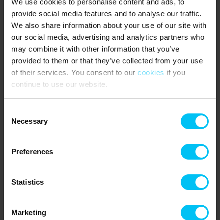
We use cookies to personalise content and ads, to
Last Minute-Angebote
provide social media features and to analyse our traffic.
We also share information about your use of our site with
Behalten Sie unsere Last-Minute-Angebote im Blick, die ständig
our social media, advertising and analytics partners who
mit attraktiven Ferienhäusern zu vorteilhaften Preisen aktualisiert
may combine it with other information that you’ve
werden, zu denen Sie nicht Nein sagen können. Last-Minute-
provided to them or that they’ve collected from your use
Angebote sind nicht auf einen bestimmten Zeitraum beschränkt,
of their services. You consent to our
cookies
if you
sondern das ganze Jahr über verfügbar. Wir können jedoch nicht
versprechen, dass bestimmte Häuser angeboten werden. Daher
continue to use our website.
ist es eine gute Idee, regelmäßig vorbeizuschauen, um zu sehen,
ob Ihr Traumhaus dabei ist - und schnell zuzuschlagen. Dieses
Consent
Angebot belohnt Spontanität und bietet die Möglichkeit,
Necessary
Selection
unvorhergesehene Urlaubstage mit einem fantastischen Urlaub
zu versüßen. Vielleicht wurde Ihre Reise aus dem einen oder
anderen Grund abgesagt, aber Sie möchten trotzdem von zu
Preferences
Hause weg - dann haben Sie beste Möglichkeiten in unserer
Kategorie Last-Minute-Angebote. Lassen Sie sich nicht diesen
günstigen, wunderbaren Urlaub entgehen.
Hier finden Sie alle
Statistics
Angebote!
Marketing