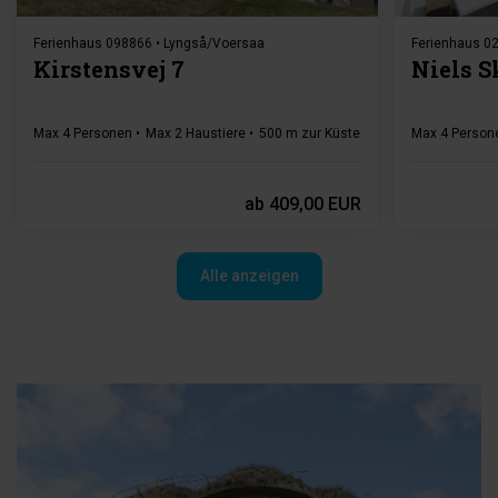
Ferienhaus 098866 • Lyngså/Voersaa
Ferienhaus 02
Kirstensvej 7
Niels S
Max 4 Personen
Max 2 Haustiere
500 m zur Küste
2 Schlafzimmer
Max 4 Person
Gr
ab
409,00 EUR
Alle anzeigen