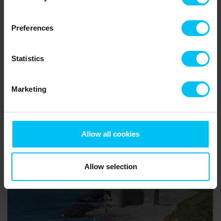
Im Jahre 1944 errichtet die Besatzungsmacht einige kleine
Küstenbatterien aus leichten Betonkonstruktionen, um die
Lücken zwischen den Stark befestigten Stellungen zu
Preferences
sicheren. Eine dieser Batterien wurde gut zwischen Dünen
und den Bäumen des Kieferwaldes versteckt. Ein Großteil der
dreizehn Bunker findet man heute noch. Wenn man den Ort
Statistics
heute besucht kann man sich nur schwer vorstellen, dass hier
einst 110 deutsche Soldaten untergebracht waren.
Marketing
Lesen Sie hier mehr
.
Allow all cookies
Allow selection