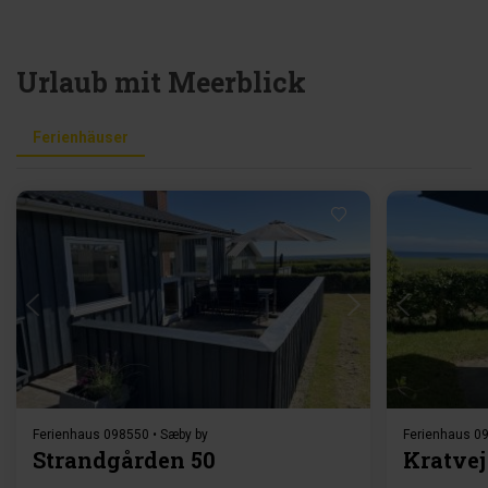
Urlaub mit Meerblick
Ferienhäuser
Lädt ...
Ferienhaus 098550 • Sæby by
Ferienhaus 09
Strandgården 50
Kratvej