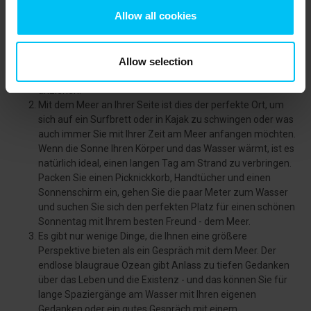
5 lustige Aktivitäten am Meer
Allow all cookies
Wenn Sie in einem Ferienhaus wohnen, das nur einen
Katzensprung vom Meer entfernt ist, können Sie im
Allow selection
Sommer wie im Winter schnell und einfach ein Bad im Meer
nehmen. Sie müssen lediglich Ihren einen Bademantel
anziehen!
Mit dem Meer an Ihrer Seite ist dies der perfekte Ort, um
sich auf ein Surfbrett oder in Kajak zu schwingen oder was
auch immer Sie mit Ihrer Zeit am Meer anfangen möchten.
Wenn die Sonne Ihren Körper und das Wasser wärmt, ist es
natürlich ideal, einen langen Tag am Strand zu verbringen.
Packen Sie einen Picknickkorb, Handtücher und einen
Sonnenschirm ein, gehen Sie die paar Meter zum Wasser
und suchen Sie sich den perfekten Platz für einen schönen
Sonnentag mit Ihrem besten Freund - dem Meer.
Es gibt nur wenige Dinge, die Ihnen eine größere
Perspektive bieten als ein Gespräch mit dem Meer. Der
endlose blaugraue Ozean gibt Anlass zu tiefen Gedanken
über das Leben und die Existenz - und das können Sie für
lange Spaziergänge am Wasser mit Ihren eigenen
Gedanken oder ein gutes Gespräch mit einem