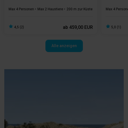
Max 4 Personen
Max 2 Haustiere
200 m zur Küste
2 Schlafzimmer
Max 4 Person
Gr
ab
459,00 EUR
4,5 (2)
5,0 (1)
Alle anzeigen